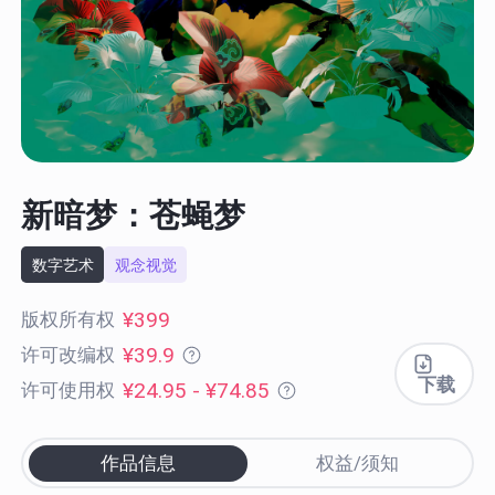
新暗梦：苍蝇梦
数字艺术
观念视觉
¥399
版权所有权
¥39.9
许可改编权
下载
¥24.95 - ¥74.85
许可使用权
作品信息
权益/须知