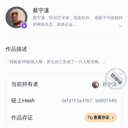
蔡宇潇
蔡宇潇，95后艺术家，现居杭州。 着眼于中国独特
的网络生态、媒体社会，...
作品描述
「我戴着VR眼镜入睡，梦见自己变成了一只人形苍蝇。」
当前持有者
蔡宇潇
链上Hash
0xfd1F5a4767...b6B019#6
作品存证
查看存证