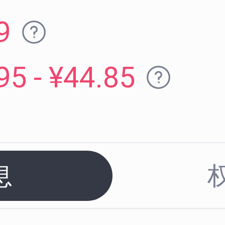
9
95 - ¥44.85
息