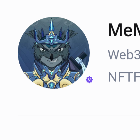
Me
We
NFTF