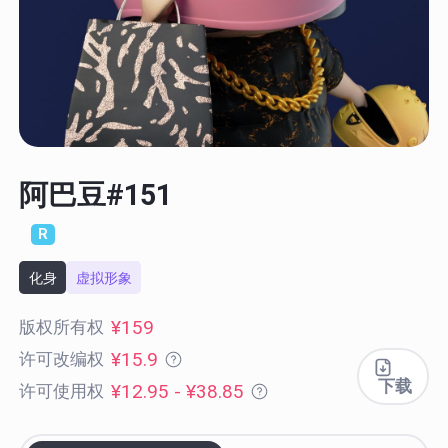
阿巴豆#151
R
化身
虚拟形象
¥159
版权所有权
¥15.9
许可改编权
下载
¥12.95 - ¥38.85
许可使用权