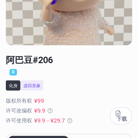
阿巴豆#206
R
化身
虚拟形象
¥99
版权所有权
¥9.9
许可改编权
下载
¥9.9 - ¥29.7
许可使用权