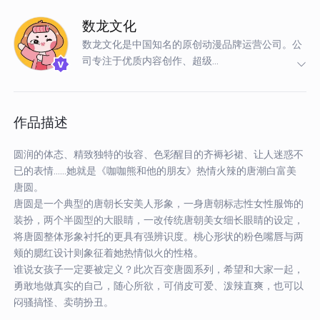
数龙文化
数龙文化是中国知名的原创动漫品牌运营公司。公
司专注于优质内容创作、超级...
作品描述
圆润的体态、精致独特的妆容、色彩醒目的齐褥衫裙、让人迷惑不
已的表情......她就是《咖咖熊和他的朋友》热情火辣的唐潮白富美
唐圆。
唐圆是一个典型的唐朝长安美人形象，一身唐朝标志性女性服饰的
装扮，两个半圆型的大眼睛，一改传统唐朝美女细长眼睛的设定，
将唐圆整体形象衬托的更具有强辨识度。桃心形状的粉色嘴唇与两
颊的腮红设计则象征着她热情似火的性格。
谁说女孩子一定要被定义？此次百变唐圆系列，希望和大家一起，
勇敢地做真实的自己，随心所欲，可俏皮可爱、泼辣直爽，也可以
闷骚搞怪、卖萌扮丑。